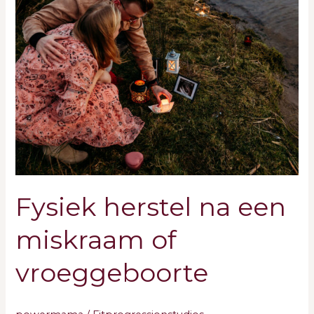
herstel
na
een
miskraam
of
vroeggeboorte
Fysiek herstel na een
miskraam of
vroeggeboorte