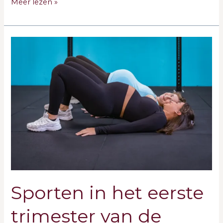
Meer lezen »
Sporten
in
het
eerste
trimester
van
de
zwangerschap
Sporten in het eerste
trimester van de