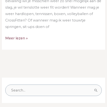
bevalling wil je misschien weer zo snel mogelijk aan de
slag, je wil tenslotte weer fit worden! Wanneer mag je
weer hardlopen, tennissen, boxen, volleyballen of ​
CrossFitten? Of wanneer mag ik weer touwtje
springen, sit-ups doen of
Meer lezen »
Z
o
e