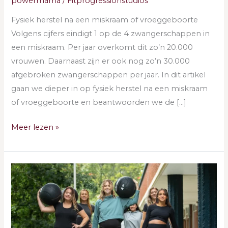
powermama
/
Fitprogressionstudios
Fysiek herstel na een miskraam of vroeggeboorte
Volgens cijfers eindigt 1 op de 4 zwangerschappen in
een miskraam. Per jaar overkomt dit zo’n 20.000
vrouwen. Daarnaast zijn er ook nog zo’n 30.000
afgebroken zwangerschappen per jaar. In dit artikel
gaan we dieper in op fysiek herstel na een miskraam
of vroeggeboorte en beantwoorden we de […]
Meer lezen »
Wanneer
weer
CrossFitt
na
de