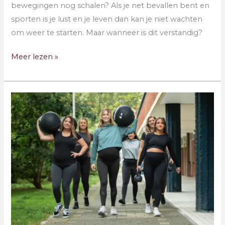
bewegingen nog schalen? Als je net bevallen bent en
sporten is je lust en je leven dan kan je niet wachten
om weer te starten. Maar wanneer is dit verstandig?
Meer lezen »
Hoeveel
mag
je
tillen
tijdens
de
zwangerschap?