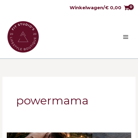
Ga
Winkelwagen/
€
0,00
naar
de
inhoud
powermama
Fysiek