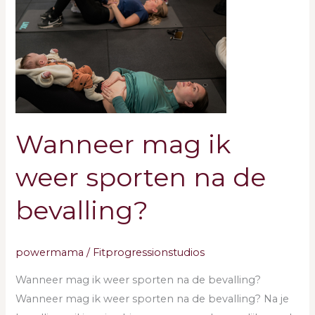
mag
ik
weer
sporten
na
de
bevalling?
Wanneer mag ik
weer sporten na de
bevalling?
powermama
/
Fitprogressionstudios
Wanneer mag ik weer sporten na de bevalling?
Wanneer mag ik weer sporten na de bevalling? Na je