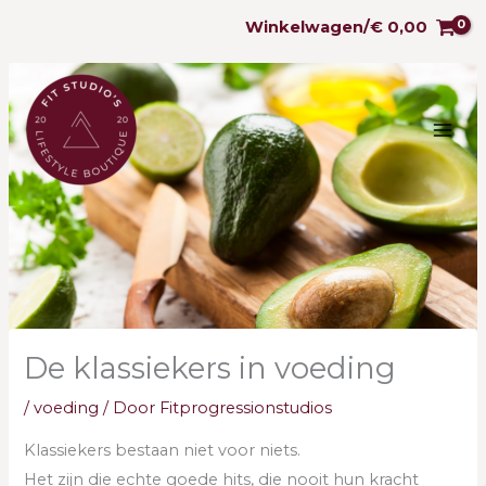
Ga
Winkelwagen/
€
0,00
naar
de
inhoud
De klassiekers in voeding
/
voeding
/ Door
Fitprogressionstudios
Klassiekers bestaan niet voor niets.
Het zijn die echte goede hits, die nooit hun kracht