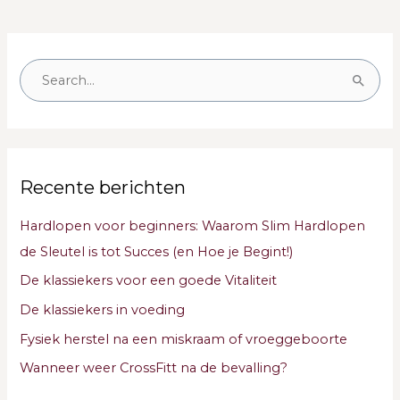
Z
o
e
k
Recente berichten
n
a
Hardlopen voor beginners: Waarom Slim Hardlopen
a
de Sleutel is tot Succes (en Hoe je Begint!)
r
De klassiekers voor een goede Vitaliteit
:
De klassiekers in voeding
Fysiek herstel na een miskraam of vroeggeboorte
Wanneer weer CrossFitt na de bevalling?