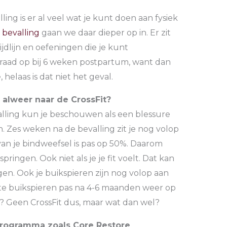
.
ling is er al veel wat je kunt doen aan fysiek
 bevalling
gaan we daar dieper op in. Er zit
dlijn en oefeningen die je kunt
aad op bij 6 weken postpartum, want dan
helaas is dat niet het geval.
 alweer naar de CrossFit?
evalling kun je beschouwen als een blessure
n. Zes weken na de bevalling zit je nog volop
 van je bindweefsel is pas op 50%. Daarom
ringen. Ook niet als je je fit voelt. Dat kan
n. Ook je buikspieren zijn nog volop aan
chte buikspieren pas na 4-6 maanden weer op
n? Geen CrossFit dus, maar wat dan wel?
programma zoals Core Restore