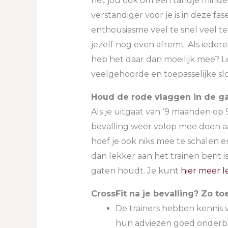
het jou ook om een tandje minde
verstandiger voor je is in deze fas
enthousiasme veel te snel veel te 
jezelf nog even afremt. Als iedere
heb het daar dan moeilijk mee? Le
veelgehoorde en toepasselijke s
Houd de rode vlaggen in de g
Als je uitgaat van ‘9 maanden op
bevalling weer volop mee doen aa
hoef je ook niks mee te schalen e
dan lekker aan het trainen bent is
gaten houdt. Je kunt
hier meer l
CrossFit na je bevalling? Zo toe
De trainers hebben kennis v
hun adviezen goed onder