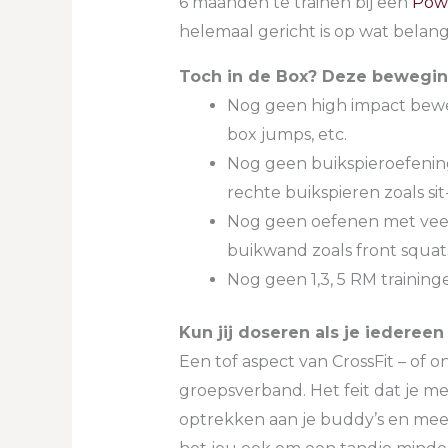
6 maanden te trainen bij een
Pow
helemaal gericht is op wat belangr
Toch in de Box? Deze beweging
Nog geen high impact bewe
box jumps, etc.
Nog geen buikspieroefening
rechte buikspieren zoals sit
Nog geen oefenen met vee
buikwand zoals front squats,
Nog geen 1,3, 5 RM training
Kun jij doseren als je iedereen
Een tof aspect van CrossFit – of on
groepsverband. Het feit dat je mee
optrekken aan je buddy’s en mee 