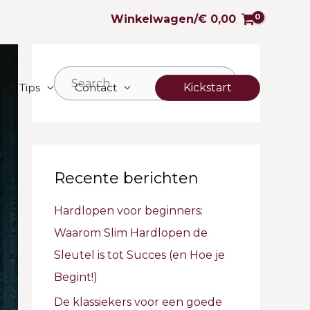
Winkelwagen/
€
0,00
Z
Kickstart
 en Tips
Contact
o
e
k
n
Recente berichten
a
Hardlopen voor beginners:
a
Waarom Slim Hardlopen de
r
Sleutel is tot Succes (en Hoe je
:
Begint!)
De klassiekers voor een goede