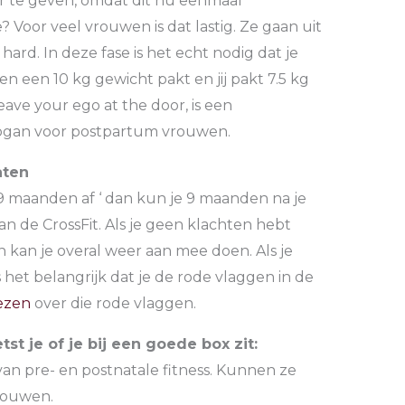
r te geven, omdat dit nu eenmaal
e? Voor veel vrouwen is dat lastig. Ze gaan uit
hard. In deze fase is het echt nodig dat je
en een 10 kg gewicht pakt en jij pakt 7.5 kg
ave your ego at the door, is een
logan voor postpartum vrouwen.
aten
 9 maanden af ‘ dan kun je 9 maanden na je
n de CrossFit. Als je geen klachten hebt
n kan je overal weer aan mee doen. Als je
 het belangrijk dat je de rode vlaggen in de
ezen
over die rode vlaggen.
tst je of je bij een goede box zit:
an pre- en postnatale fitness. Kunnen ze
bouwen.