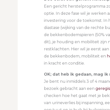
Een gericht herstelprogramma zo
optie. In deze fase wil je werken a
investering voor de toekomst. In
diastase (wijking van de rechte 
de bekkenbodemspieren (50% van
dit), je houding en mobiliteit zijn
restklachten. Hier wil je eerst a
de bekkenbodem, mobiliteit en
h
in kracht en conditie.
OK; dat heb ik gedaan, mag ik
Je bent nu inmiddels 3 of 4 maan
bezoek gebracht aan een
geregi
checken hoe het gaat met je bek
van urineverlies bij inspanning, 
een tuut op je buik bij buikspiero