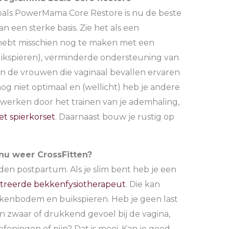
als PowerMama Core Restore is nu de beste
an een sterke basis. Zie het als een
 hebt misschien nog te maken met een
buikspieren), verminderde ondersteuning van
 de vrouwen die vaginaal bevallen ervaren
 nog niet optimaal en (wellicht) heb je andere
an werken door het trainen van je ademhaling,
et spierkorset
. Daarnaast bouw je rustig op
 nu weer CrossFitten?
den postpartum. Als je slim bent heb je een
streerde bekkenfysiotherapeut
. Die kan
kenbodem en buikspieren. Heb je geen last
een zwaar of drukkend gevoel bij de vagina,
efeningen of pijn? Dat is mooi. Kan je goed