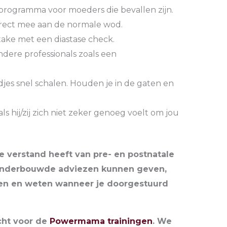
lprogramma voor moeders die bevallen zijn.
rect mee aan de normale wod.
ntake met een diastase check.
ere professionals zoals een
jes snel schalen. Houden je in de gaten en
als hij/zij zich niet zeker genoeg voelt om jou
ie verstand heeft van pre- en postnatale
d onderbouwde adviezen kunnen geven,
en en weten wanneer je doorgestuurd
echt voor de
Powermama trainingen
. We